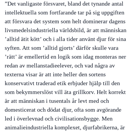
”Det vanligaste försvaret, bland det tynande antal
intellektuella som fortfarande tar på sig uppgiften
att försvara det system som helt dominerar dagens
livsmedelsindustriella världsbild, är att människan
’alltid ätit kött’ och i alla tider använt djur för sina
syften. Att som ’alltid gjorts’ därför skulle vara
’rätt’ är emellertid en logik som idag monteras ner
redan av mellanstadieelever, och vad några av
texterna visar är att inte heller den sortens
konservativt traderad etik erbjuder hjälp till den
som bekymmerslöst vill äta grillkorv. Helt korrekt
är att människan i tusentals år levt med och
domesticerat och dödat djur, ofta som avgörande
led i överlevnad och civilisationsbygge. Men
animalieindustriella komplexet, djurfabrikerna, är