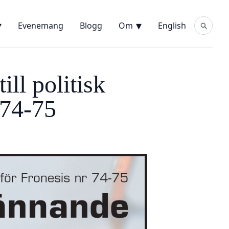
Evenemang
Blogg
Om
English
ill politisk
 74-75