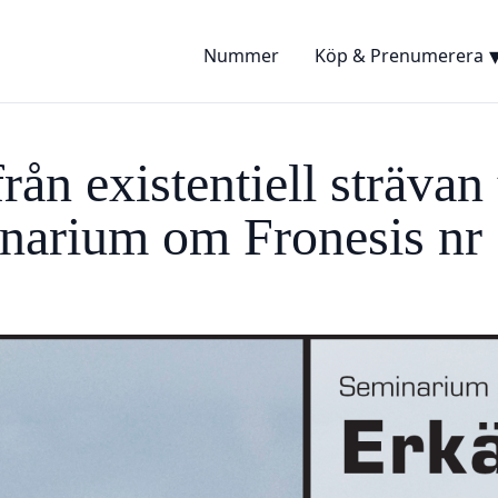
Nummer
Köp & Prenumerera
ån existentiell strävan t
inarium om Fronesis nr