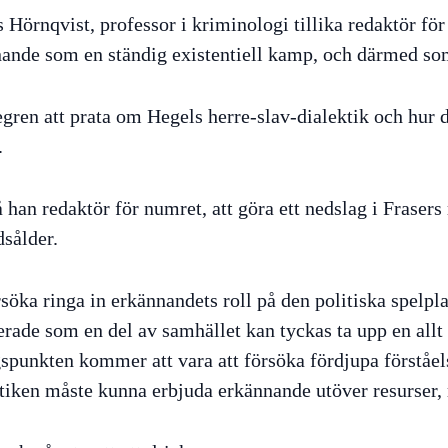
 Hörnqvist, professor i kriminologi tillika redaktör f
nande som en ständig existentiell kamp, och därmed so
en att prata om Hegels herre-slav-dialektik och hur d
.
han redaktör för numret, att göra ett nedslag i Frasers
dsålder.
öka ringa in erkännandets roll på den politiska spelpla
pterade som en del av samhället kan tyckas ta upp en allt
unkten kommer att vara att försöka fördjupa förståel
litiken måste kunna erbjuda erkännande utöver resurser, 