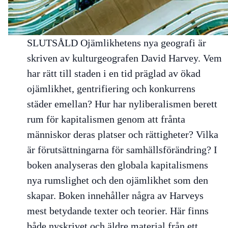
SLUTSÅLD
Ojämlikhetens nya geografi
är
skriven av kulturgeografen David Harvey. Vem
har rätt till staden i en tid präglad av ökad
ojämlikhet, gentrifiering och konkurrens
städer emellan? Hur har nyliberalismen berett
rum för kapitalismen genom att frånta
människor deras platser och rättigheter? Vilka
är förutsättningarna för samhällsförändring? I
boken analyseras den globala kapitalismens
nya rumslighet och den ojämlikhet som den
skapar. Boken innehåller några av Harveys
mest betydande texter och teorier. Här finns
både nyskrivet och äldre material från ett