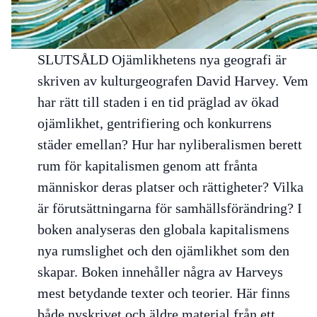
SLUTSÅLD
Ojämlikhetens nya geografi
är
skriven av kulturgeografen David Harvey. Vem
har rätt till staden i en tid präglad av ökad
ojämlikhet, gentrifiering och konkurrens
städer emellan? Hur har nyliberalismen berett
rum för kapitalismen genom att frånta
människor deras platser och rättigheter? Vilka
är förutsättningarna för samhällsförändring? I
boken analyseras den globala kapitalismens
nya rumslighet och den ojämlikhet som den
skapar. Boken innehåller några av Harveys
mest betydande texter och teorier. Här finns
både nyskrivet och äldre material från ett