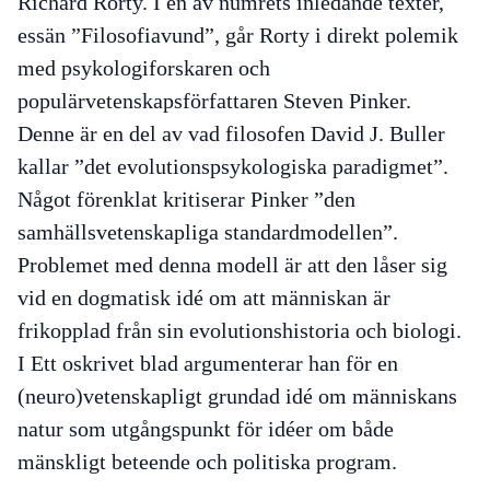
Richard Rorty. I en av numrets inledande texter,
essän ”Filosofiavund”,
går Rorty i direkt polemik
med psykologiforskaren och
populärvetenskapsförfattaren Steven Pinker.
Denne är en del av vad filosofen David J. Buller
kallar ”det evolutionspsykologiska paradigmet”.
Något förenklat kritiserar Pinker ”den
samhällsvetenskapliga standardmodellen”.
Problemet med denna modell är att den låser sig
vid en dogmatisk idé om att människan är
frikopplad från sin evolutionshistoria och biologi.
I
Ett oskrivet blad
argumenterar han för en
(neuro)vetenskapligt grundad idé om människans
natur som utgångspunkt för idéer om både
mänskligt beteende och politiska program.