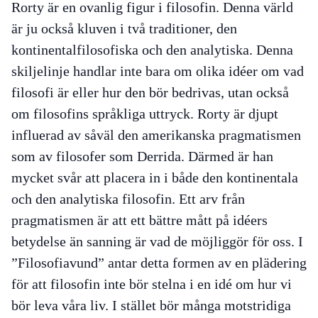
Rorty är en ovanlig figur i filosofin. Denna värld
är ju också kluven i två traditioner, den
kontinentalfilosofiska och den analytiska. Denna
skiljelinje handlar inte bara om olika idéer om vad
filosofi är eller hur den bör bedrivas, utan också
om filosofins språkliga uttryck. Rorty är djupt
influerad av såväl den amerikanska pragmatismen
som av filosofer som Derrida. Därmed är han
mycket svår att placera in i både den kontinentala
och den analytiska filosofin. Ett arv från
pragmatismen är att ett bättre mått på idéers
betydelse än sanning är vad de möjliggör för oss. I
”Filosofiavund”
antar detta formen av en plädering
för att filosofin inte bör stelna i en idé om hur vi
bör leva våra liv. I stället bör många motstridiga