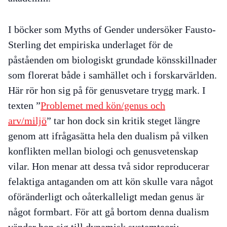
I böcker som
Myths of Gender
undersöker Fausto-
Sterling det empiriska underlaget för de
påståenden om biologiskt grundade könsskillnader
som florerat både i samhället och i forskarvärlden.
Här rör hon sig på för genusvetare trygg mark. I
texten ”
Problemet med kön/genus och
arv/miljö
”
tar hon dock sin kritik steget längre
genom att ifrågasätta hela den dualism på vilken
konflikten mellan biologi och genusvetenskap
vilar. Hon menar att dessa två sidor reproducerar
felaktiga antaganden om att kön skulle vara något
oföränderligt och oåterkalleligt medan genus är
något formbart. För att gå bortom denna dualism
vänder hon sig till dynamisk systemteori: