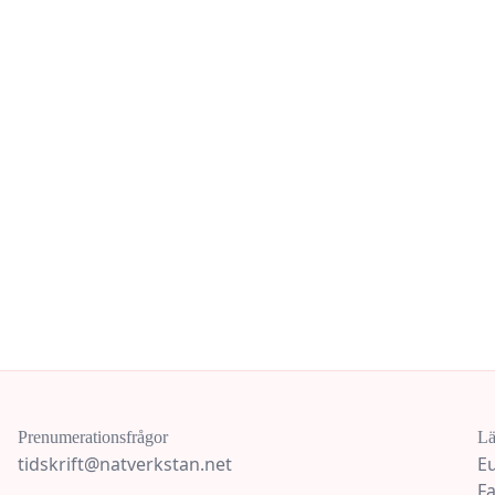
Prenumerationsfrågor
Lä
tidskrift@natverkstan.net
E
F