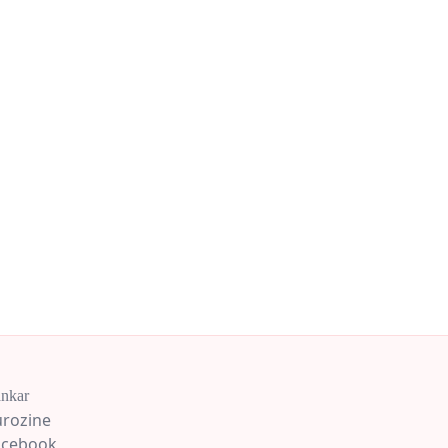
nkar
urozine
acebook