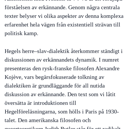
förståelsen av erkännande. Genom några centrala
texter belyser vi olika aspekter av denna komplexa
erfarenhet hela vägen från existentiell strävan till
politisk kamp.
Hegels herre–slav-dialektik återkommer ständigt i
diskussionen av erkännandets dynamik. I numret
presenteras den rysk-franske filosofen Alexandre
Kojève, vars begärsfokuserade tolkning av
dialektiken är grundläggande för all nutida
diskussion av erkännande. Den text som vi låtit
översätta är introduktionen till
Hegelföreläsningarna, som hölls i Paris på 1930-
talet. Den amerikanska filosofen och
queerteoretikern Judith Butler står för ett radikalt