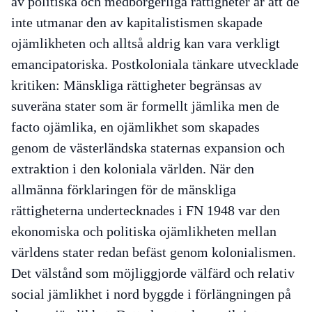
av politiska och medborgerliga rättigheter är att de
inte utmanar den av kapitalistismen skapade
ojämlikheten och alltså aldrig kan vara verkligt
emancipatoriska. Postkoloniala tänkare utvecklade
kritiken: Mänskliga rättigheter begränsas av
suveräna stater som är formellt jämlika men de
facto ojämlika, en ojämlikhet som skapades
genom de västerländska staternas expansion och
extraktion i den koloniala världen. När den
allmänna förklaringen för de mänskliga
rättigheterna undertecknades i FN 1948 var den
ekonomiska och politiska ojämlikheten mellan
världens stater redan befäst genom kolonialismen.
Det välstånd som möjliggjorde välfärd och relativ
social jämlikhet i nord byggde i förlängningen på